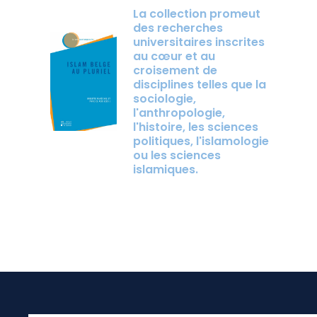
La collection promeut
des recherches
universitaires inscrites
au cœur et au
croisement de
disciplines telles que la
sociologie,
l'anthropologie,
l'histoire, les sciences
politiques, l'islamologie
ou les sciences
islamiques.