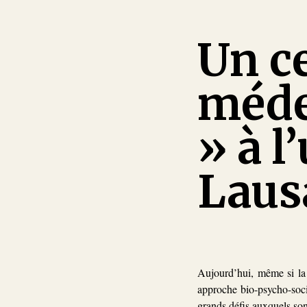
Un ce
médec
» à l
Laus
Aujourd’hui, même si la l
approche bio-psycho-social
grands défis auxquels son