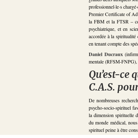
professionnel·le·s chargé·e
Premier Certificate of Ad
la FBM et la FTSR – ce
psychiatrique, et en scie
accordée à la spiritualit
en tenant compte des spéc
Daniel Ducraux
(infirm
mentale (RFSM-FNPG), Ma
Qu’est-ce q
C.A.S. pour
De nombreuses recherche
psycho-socio-spirituel fa
la dimension spirituelle d
du monde médical, nous c
spirituel peine à être con
confusion entre religion et