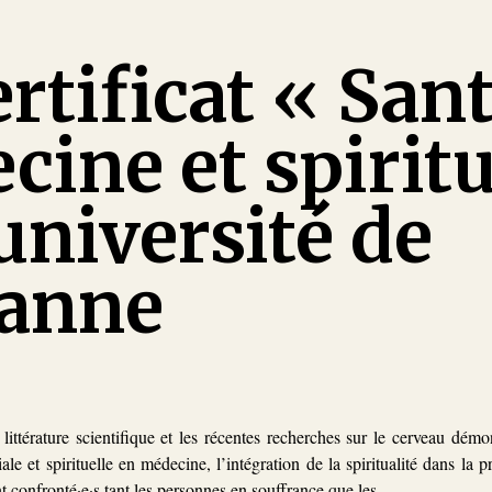
rtificat « Sant
ine et spiritu
’université de
anne
ittérature scientifique et les récentes recherches sur le cerveau démo
e et spirituelle en médecine, l’intégration de la spiritualité dans la p
t confronté·e·s tant les personnes en souffrance que les