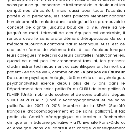
soins pour ce qui concerne le traitement de la douleur et les
symptômes d’inconfort, mais aussi pour toute l’attention
portée à la personne, les soins palliatifs viennent honorer
humainement le malade dans sa singularité et promouvoir le
concept de dignité jusqu’au bout de la vie. Vivre sa vie
jusqu’à sa mort. Letravail de ces équipes est admirable, il
renoue avec le sens profondément thérapeutique du soin
médical aujourd’hui contraint par la technique. Aussi est-ce
une autre forme de violence faite à ces équipes lorsque
leurs collègues médecins ou leurs curatelles institutionnelles,
quand ce n’est pas l’environnement familial, les pressent
d’administrer techniquement et scientifiquement la mort au
patient « en fin de vie », comme on dit. »
À propos de l'auteur
Docteur en psychopathologie, Jérôme Alric est psychologue,
psychanalyste.Il exerce depuis plus de 15 ans dans le
Département des soins palliatifs du CHRU de Montpellier, à
l’UMSP (Unité mobile de soutien et de soins palliatifs, depuis
2000) et à l’UASP (Unité d’Accompagnement et de soins
palliatifs, de 2007 à 2013. Membre de la SFAP (Société
française d’accompagnement et de soins palliatifs), il fait
partie du Comité pédagogique du Master « Recherche
clinique en médecine palliative » à l’Université Paris-Diderot
et enseigne dans ce cadre.Il est chargé d’enseignement