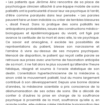
« Les patients que Jérôme Alric rencontre de sa place de
psychologue clinicien attaché à une équipe mobile de soins
palliatifs ont la particularité d’avoir leur vie psychique à l’arrêt,
d’être comme paralysés dans leur pensée. « Les paroles
peuvent faire un bien indicible ou créer de terribles blessures
», disait Freud. Dans la pratique des soins palliatifs les
anticipations probabilistes, issues des constructions médico-
biologiques et épidémiologiques du vivant, ont figé par
avance la certitude de la mort et avec elle, la vie psychique.
Ce savoir est anxiogène, il excède les possibilités de
représentations du patient, blesse son narcissisme et
l’amène à vivre au-dessus de ses moyens psychiques.
Menacé de disparition, le patient qui reçoit cette parole se
retrouve aux prises avec une forme de fascination anticipée
de sa mort ; il ne fait alors le plus souvent qu’attendre l’heure
fatidique, résigné et soumis à l’oracle statistique de son
destin. L’orientation hypertechnicienne de la médecine a,
sinon créé le mouvement palliatif, tout du moins largement
contribué à son développement. Depuis une bonne dizaine
d’années, la médecine scientiste a pris conscience de la
déshumanisation de ses actes de soins. Elle a décidé de
confier à d’autres la prise en charge de la souffrance
psychique à proximité de la mort, souffrance qu’elle a, en
grande partie, elle-même créée.Véritable humanisation des