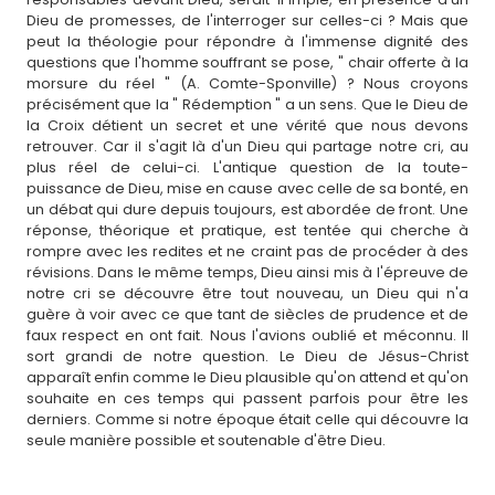
Dieu de promesses, de l'interroger sur celles-ci ? Mais que
peut la théologie pour répondre à l'immense dignité des
questions que l'homme souffrant se pose, " chair offerte à la
morsure du réel " (A. Comte-Sponville) ? Nous croyons
précisément que la " Rédemption " a un sens. Que le Dieu de
la Croix détient un secret et une vérité que nous devons
retrouver. Car il s'agit là d'un Dieu qui partage notre cri, au
plus réel de celui-ci. L'antique question de la toute-
puissance de Dieu, mise en cause avec celle de sa bonté, en
un débat qui dure depuis toujours, est abordée de front. Une
réponse, théorique et pratique, est tentée qui cherche à
rompre avec les redites et ne craint pas de procéder à des
révisions. Dans le même temps, Dieu ainsi mis à l'épreuve de
notre cri se découvre être tout nouveau, un Dieu qui n'a
guère à voir avec ce que tant de siècles de prudence et de
faux respect en ont fait. Nous l'avions oublié et méconnu. Il
sort grandi de notre question. Le Dieu de Jésus-Christ
apparaît enfin comme le Dieu plausible qu'on attend et qu'on
souhaite en ces temps qui passent parfois pour être les
derniers. Comme si notre époque était celle qui découvre la
seule manière possible et soutenable d'être Dieu.