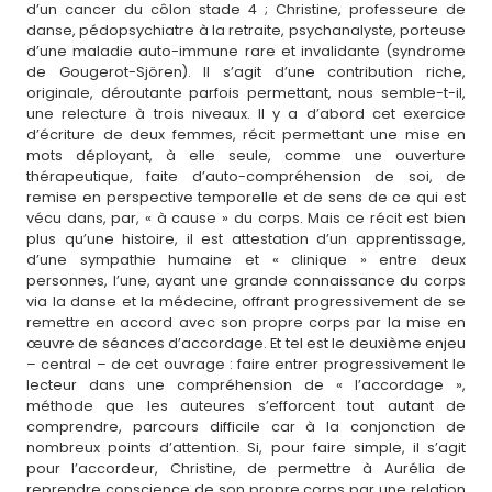
d’un cancer du côlon stade 4 ; Christine, professeure de
danse, pédopsychiatre à la retraite, psychanalyste, porteuse
d’une maladie auto-immune rare et invalidante (syndrome
de Gougerot-Sjören). Il s’agit d’une contribution riche,
originale, déroutante parfois permettant, nous semble-t-il,
une relecture à trois niveaux. Il y a d’abord cet exercice
d’écriture de deux femmes, récit permettant une mise en
mots déployant, à elle seule, comme une ouverture
thérapeutique, faite d’auto-compréhension de soi, de
remise en perspective temporelle et de sens de ce qui est
vécu dans, par, « à cause » du corps. Mais ce récit est bien
plus qu’une histoire, il est attestation d’un apprentissage,
d’une sympathie humaine et « clinique » entre deux
personnes, l’une, ayant une grande connaissance du corps
via la danse et la médecine, offrant progressivement de se
remettre en accord avec son propre corps par la mise en
œuvre de séances d’accordage. Et tel est le deuxième enjeu
– central – de cet ouvrage : faire entrer progressivement le
lecteur dans une compréhension de « l’accordage »,
méthode que les auteures s’efforcent tout autant de
comprendre, parcours difficile car à la conjonction de
nombreux points d’attention. Si, pour faire simple, il s’agit
pour l’accordeur, Christine, de permettre à Aurélia de
reprendre conscience de son propre corps par une relation