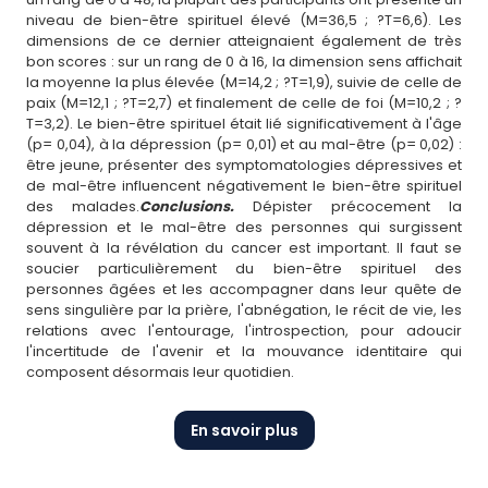
niveau de bien-être spirituel élevé (M=36,5 ; ?T=6,6). Les
dimensions de ce dernier atteignaient également de très
bon scores : sur un rang de 0 à 16, la dimension sens affichait
la moyenne la plus élevée (M=14,2 ; ?T=1,9), suivie de celle de
paix (M=12,1 ; ?T=2,7) et finalement de celle de foi (M=10,2 ; ?
T=3,2). Le bien-être spirituel était lié significativement à l'âge
(p= 0,04), à la dépression (p= 0,01) et au mal-être (p= 0,02) :
être jeune, présenter des symptomatologies dépressives et
de mal-être influencent négativement le bien-être spirituel
des malades.
Conclusions.
Dépister précocement la
dépression et le mal-être des personnes qui surgissent
souvent à la révélation du cancer est important. Il faut se
soucier particulièrement du bien-être spirituel des
personnes âgées et les accompagner dans leur quête de
sens singulière par la prière, l'abnégation, le récit de vie, les
relations avec l'entourage, l'introspection, pour adoucir
l'incertitude de l'avenir et la mouvance identitaire qui
composent désormais leur quotidien.
En savoir plus