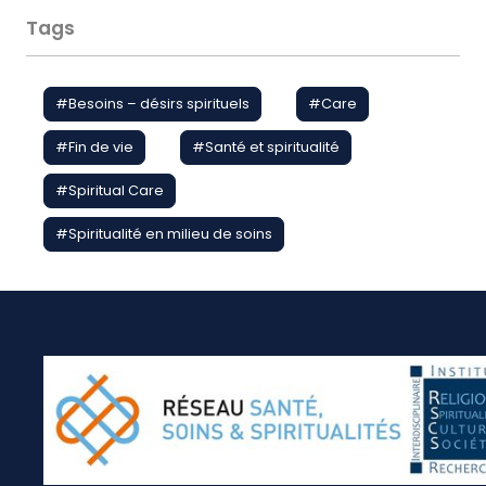
Tags
#
Besoins – désirs spirituels
#
Care
#
Fin de vie
#
Santé et spiritualité
#
Spiritual Care
#
Spiritualité en milieu de soins