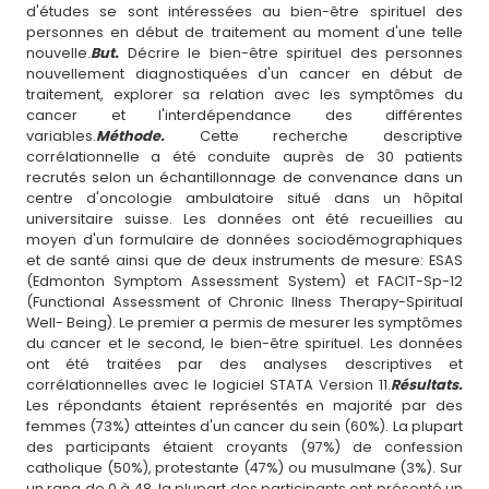
d'études se sont intéressées au bien-être spirituel des
personnes en début de traitement au moment d'une telle
nouvelle.
But.
Décrire le bien-être spirituel des personnes
nouvellement diagnostiquées d'un cancer en début de
traitement, explorer sa relation avec les symptômes du
cancer et l'interdépendance des différentes
variables.
Méthode.
Cette recherche descriptive
corrélationnelle a été conduite auprès de 30 patients
recrutés selon un échantillonnage de convenance dans un
centre d'oncologie ambulatoire situé dans un hôpital
universitaire suisse. Les données ont été recueillies au
moyen d'un formulaire de données sociodémographiques
et de santé ainsi que de deux instruments de mesure: ESAS
(Edmonton Symptom Assessment System) et FACIT-Sp-12
(Functional Assessment of Chronic Ilness Therapy-Spiritual
Well- Being). Le premier a permis de mesurer les symptômes
du cancer et le second, le bien-être spirituel. Les données
ont été traitées par des analyses descriptives et
corrélationnelles avec le logiciel STATA Version 11.
Résultats.
Les répondants étaient représentés en majorité par des
femmes (73%) atteintes d'un cancer du sein (60%). La plupart
des participants étaient croyants (97%) de confession
catholique (50%), protestante (47%) ou musulmane (3%). Sur
un rang de 0 à 48, la plupart des participants ont présenté un