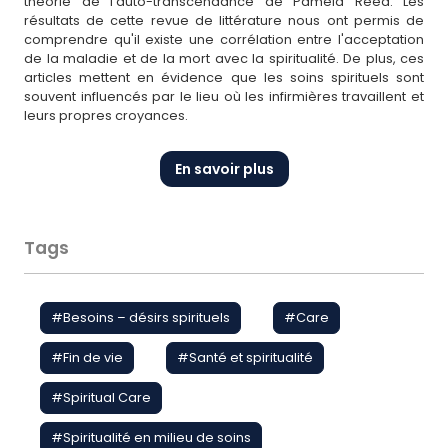
théorie de l'auto-transcendance de Pamela Reed. Les
résultats de cette revue de littérature nous ont permis de
comprendre qu'il existe une corrélation entre l'acceptation
de la maladie et de la mort avec la spiritualité. De plus, ces
articles mettent en évidence que les soins spirituels sont
souvent influencés par le lieu où les infirmières travaillent et
leurs propres croyances.
En savoir plus
Tags
#
Besoins – désirs spirituels
#
Care
#
Fin de vie
#
Santé et spiritualité
#
Spiritual Care
#
Spiritualité en milieu de soins