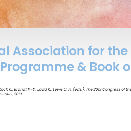
al Association for th
n Programme & Book o
h K., Brandt P.-Y., Ladd K., Lewis C. A. (eds.), The 2013 Congress of the
 ISSRC, 2013.