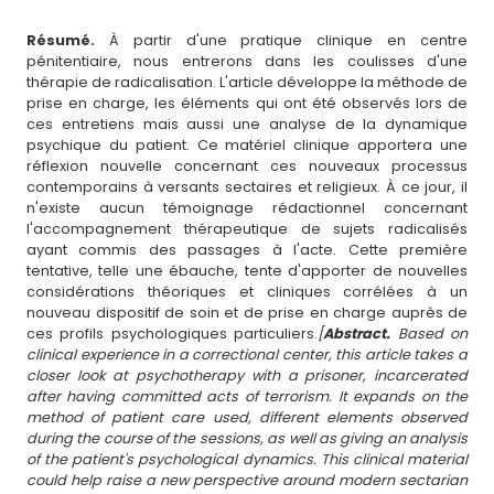
Résumé.
À partir d'une pratique clinique en centre
pénitentiaire, nous entrerons dans les coulisses d'une
thérapie de radicalisation. L'article développe la méthode de
prise en charge, les éléments qui ont été observés lors de
ces entretiens mais aussi une analyse de la dynamique
psychique du patient. Ce matériel clinique apportera une
réflexion nouvelle concernant ces nouveaux processus
contemporains à versants sectaires et religieux. À ce jour, il
n'existe aucun témoignage rédactionnel concernant
l'accompagnement thérapeutique de sujets radicalisés
ayant commis des passages à l'acte. Cette première
tentative, telle une ébauche, tente d'apporter de nouvelles
considérations théoriques et cliniques corrélées à un
nouveau dispositif de soin et de prise en charge auprès de
ces profils psychologiques particuliers.
[
Abstract.
Based on
clinical experience in a correctional center, this article takes a
closer look at psychotherapy with a prisoner, incarcerated
after having committed acts of terrorism. It expands on the
method of patient care used, different elements observed
during the course of the sessions, as well as giving an analysis
of the patient's psychological dynamics. This clinical material
could help raise a new perspective around modern sectarian