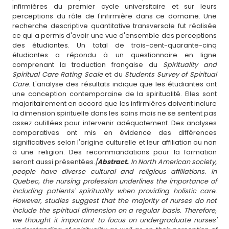
infirmières du premier cycle universitaire et sur leurs
perceptions du rôle de l'infirmière dans ce domaine. Une
recherche descriptive quantitative transversale fut réalisée
ce qui a permis d'avoir une vue d'ensemble des perceptions
des étudiantes. Un total de trois-cent-quarante-cinq
étudiantes a répondu à un questionnaire en ligne
comprenant la traduction française du
Spirituality and
Spiritual Care Rating Scale
et du
Students Survey of Spiritual
Care
. L'analyse des résultats indique que les étudiantes ont
une conception contemporaine de la spiritualité. Elles sont
majoritairement en accord que les infirmières doivent inclure
la dimension spirituelle dans les soins mais ne se sentent pas
assez outillées pour intervenir adéquatement. Des analyses
comparatives ont mis en évidence des différences
significatives selon l'origine culturelle et leur affiliation ou non
à une religion. Des recommandations pour la formation
seront aussi présentées.
[
Abstract.
In North American society,
people have diverse cultural and religious affiliations. In
Quebec, the nursing profession underlines the importance of
including patients' spirituality when providing holistic care.
However, studies suggest that the majority of nurses do not
include the spiritual dimension on a regular basis. Therefore,
we thought it important to focus on undergraduate nurses'