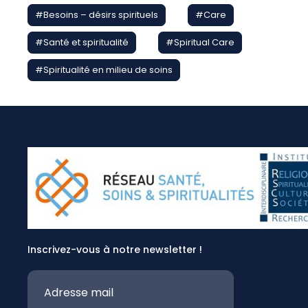
#
Besoins – désirs spirituels
#
Care
#
Santé et spiritualité
#
Spiritual Care
#
Spiritualité en milieu de soins
Inscrivez-vous à notre newsletter !