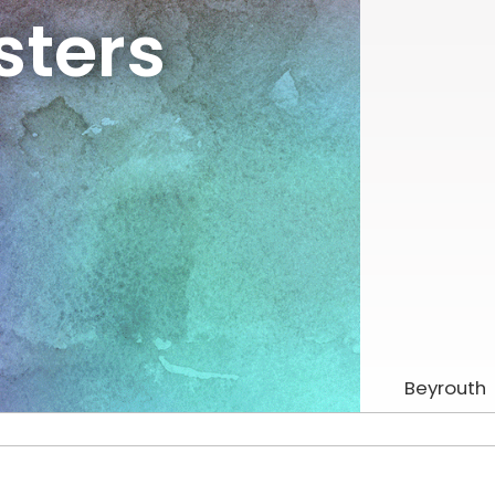
sters
Beyrouth