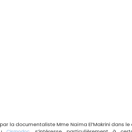
é par la documentaliste Mme Naïma El’Makrini dans le
du
, s’intéresse particulièrement à cer
Cismodoc