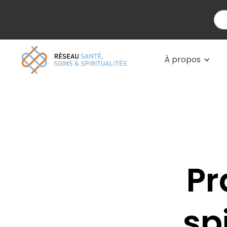
À propos
Pr
sp