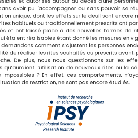
ossibles et autorisés autour du décès d'une personne
sans avoir pu l'accompagner ou sans pouvoir se réun
tion unique, dont les effets sur le deuil sont encore
rites habituels ou traditionnellement prescrits ont p
sés et ont laissé place à des nouvelles formes de r
 qui étaient réalisables étant donné les mesures en v
us demandons comment s’ajustent les personnes endeu
lité de réaliser les rites souhaités ou prescrits avant,
che. De plus, nous nous questionnons sur les effe
s qu’auraient l’utilisation de nouveaux rites ou la cé
es impossibles ? En effet, ces comportements, n’ay
ituation de restriction, ne sont pas encore étudiés.