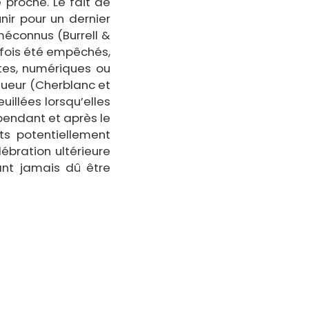
 proche. Le fait de
ir pour un dernier
 méconnus (Burrell &
arfois été empêchés,
ites, numériques ou
igueur (Cherblanc et
illées lorsqu’elles
 pendant et après le
ts potentiellement
lébration ultérieure
ant jamais dû être