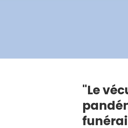
"Le véc
pandémi
funérai