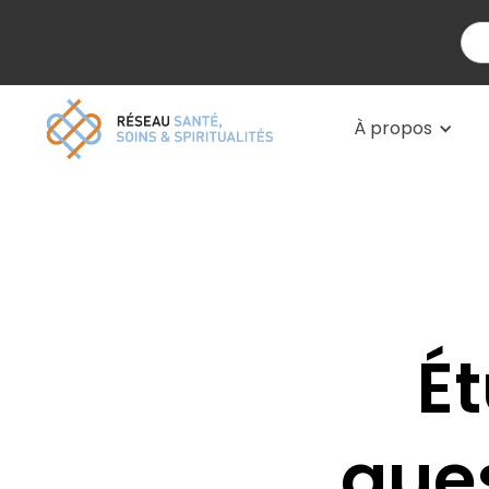
À propos
Ét
ques