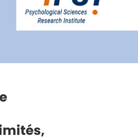
de
imités,