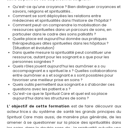
Qu’est-ce qu’une croyance ? Bien distinguer croyances et
savoirs, religions et spiritualités…
Comment se sont déployées les relations entre
médecines et spiritualités dans l’histoire de l’hôpital ?
Comment peut-on comprendre la mobilisation de
ressources spirituelles dans un parcours de soins, en
particulier dans le cadre des soins palliatifs ?
Quelle place est aujourd’hui donnée aux pratiques
thérapeutiques dites spirituelles dans les hôpitaux ?
(Situation et évolution)
Dans quelle mesure la spiritualité peut constituer une
ressource, autant pour les soignant.e.s que pour les
personnes soignées ?
Quels rôles jouent aujourd’hui les aumônier.e.s ou
accompagnant.e.s spirituel.le.s ? Quelles collaborations
entre aumônier.e.s et soignant.e.s sont possibles pour
favoriser une meilleur prise en soins ?
Quels outils permettent aux soignant.e.s d’aborder ces
questions avec les patient.e.s ?
Qu’est-ce que le Spiritual Care et quel est sa place
aujourd’hui dans les structures de soins ?
L’ objectif de cette formation
est de faire découvrir aux
acteur.trice.s du système de santé les grands principes du
Spiritual Care mais aussi, de manière plus générale, de les
amener à se questionner sur la place des spiritualités dans
les soins, dans le double sens de : la spiritualité a-t-elle une