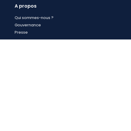
A propos
Qui sommes-nous ?
Gouvernance
Presse
Formations
Formations en ligne
Formations de nos partenaires
Ressources
Ressources documentaires
Pour la recherche
Outils pratiques
Nous rejoindre