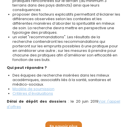
pratiques rencontrées sur le terrain (au minimum 3
terrains dans des pays distincts) ainsi que leurs
conséquences.
proposer des facteurs explicatifs permettant d’éclairer les
différences observées selon les contextes et les
différentes manières d’aborder la spiritualité en milieux
de soin. La recherche devra mettre en perspective une
typologie des pratiques.
un volet "recommandations". Les résultats de la
recherche contiendront les recommandations qui
porteront sur les emprunts possibles à une pratique pour
en améliorer une autre ; sur les mesures à prendre pour
chacune des pratiques afin d'améliorer son efficacité en
fonction de ses buts.
Qui peut répondre ?
Des équipes de recherche insérées dans les milieux
académiques, associatifs liés à la santé, sanitaires et
médico-sociaux.
Modèle de soumission
Critères d'évaluations
Délai de dépôt des dossiers
: le 20 juin 2019
Voir l'appel
d'offres
En savoir plus