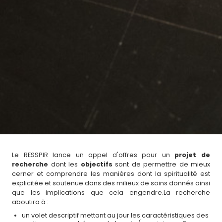
Le RESSPIR lance un appel d'offres pour un
projet de
recherche
dont les
objectifs
sont de permettre de mieux
cerner et comprendre les manières dont la spiritualité est
explicitée et soutenue dans des milieux de soins donnés ainsi
que les implications que cela engendre.La recherche
aboutira à :
un volet descriptif mettant au jour les caractéristiques des