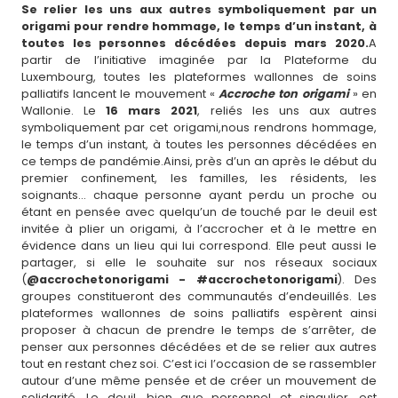
Se relier les uns aux autres symboliquement par un
origami pour rendre hommage, le temps d’un instant, à
toutes les personnes décédées depuis mars 2020.
A
partir de l’initiative imaginée par la Plateforme du
Luxembourg, toutes les plateformes wallonnes de soins
palliatifs lancent le mouvement «
Accroche ton origami
» en
Wallonie. Le
16 mars 2021
, reliés les uns aux autres
symboliquement par cet origami,nous rendrons hommage,
le temps d’un instant, à toutes les personnes décédées en
ce temps de pandémie.Ainsi, près d’un an après le début du
premier confinement, les familles, les résidents, les
soignants… chaque personne ayant perdu un proche ou
étant en pensée avec quelqu’un de touché par le deuil est
invitée à plier un origami, à l’accrocher et à le mettre en
évidence dans un lieu qui lui correspond. Elle peut aussi le
partager, si elle le souhaite sur nos réseaux sociaux
(
@accrochetonorigami - #accrochetonorigami
). Des
groupes constitueront des communautés d’endeuillés. Les
plateformes wallonnes de soins palliatifs espèrent ainsi
proposer à chacun de prendre le temps de s’arrêter, de
penser aux personnes décédées et de se relier aux autres
tout en restant chez soi. C’est ici l’occasion de se rassembler
autour d’une même pensée et de créer un mouvement de
solidarité. Le deuil, bien que personnel et singulier, est