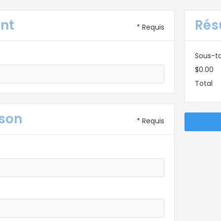
ent
Ré
* Requis
Sous-to
$0.00
Total
ison
* Requis