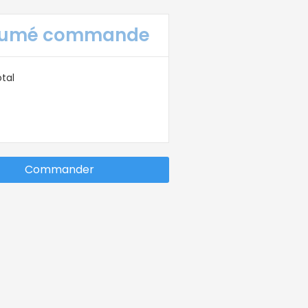
sumé commande
tal
Commander